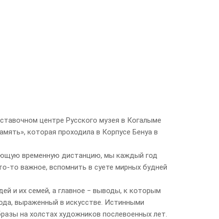
ыставочном центре Русского музея в Когалыме
амять», которая проходила в Корпусе Бенуа в
тающую временную дистанцию, мы каждый год
то-то важное, вспомнить в суете мирных будней
ей и их семей, а главное ‒ выводы, к которым
рода, выраженный в искусстве. Истинными
разы на холстах художников послевоенных лет.