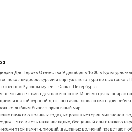
023
дверии Дня Героев Отечества 9 декабря в 16.00 в Культурно-в
ся показ видеоэкскурсии и виртуального тура по выставке «П
рственном Русском музее г. Санкт-Петербурга.
я военных лет жива для нас и поныне. И несмотря на возрас
щаемся к этой суровой дате, пытаясь снова понять для себя ч
сколько зыбким бывает привычный мир.
ние памяти о военных годах, их роли в истории миллионов люд
ходим ‒ это и есть наше наследие, бесценный опыт нашего на
никами этой памяти, эмоций, душевных волнений предстают об