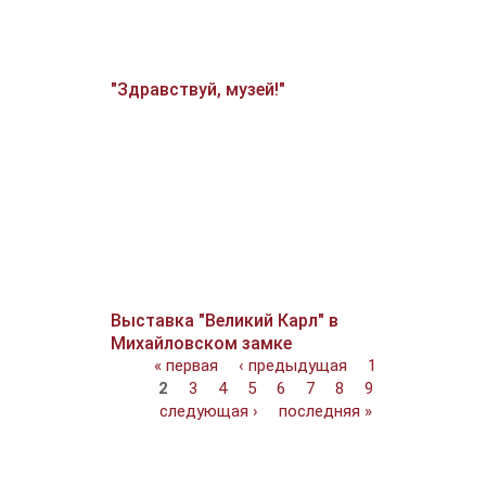
"Здравствуй, музей!"
Выставка "Великий Карл" в
Михайловском замке
Страницы
« первая
‹ предыдущая
1
2
3
4
5
6
7
8
9
следующая ›
последняя »