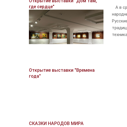
Открытие выставки "Дом там,
где сердце"
А в ср
народн
Русски
традиц
техника
Открытие выставки "Времена
года"
СКАЗКИ НАРОДОВ МИРА