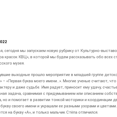
2022
, сегодня мы запускаем новую рубрику от Культурно-выставо
ра красок КВЦ», в которой мы будем рассказывать обо всех с
сского музея.
вшие выходные прошло мероприятие в младшей группе детск
 – «Первая буква моего имени…». Многие ученые считают, что
актеру и даже судьбе. Имя радует, приносит ему удачу, счасть
ьная задача, сравнимая с придумыванием или описанием собств
а, но и помогает в развитии тонкой моторики и координации д
букву своего имени и украшали ее разными узорами и цветами. 
тся на букву «А», и только мальчик Стёпа отличился.