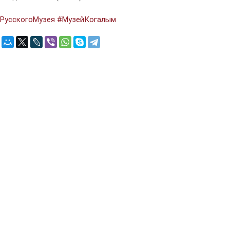
РусскогоМузея
#МузейКогалым