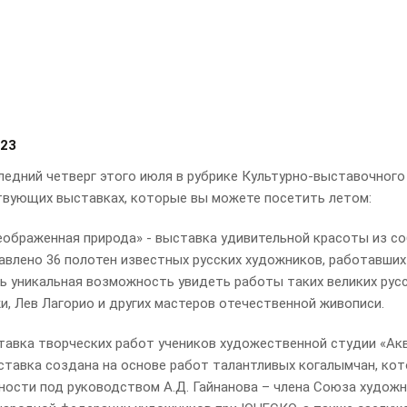
023
едний четверг этого июля в рубрике Культурно-выставочного
твующих выставках, которые вы можете посетить летом:
ображенная природа» - выставка удивительной красоты из соб
авлено 36 полотен известных русских художников, работавших 
ть уникальная возможность увидеть работы таких великих русс
и, Лев Лагорио и других мастеров отечественной живописи.
авка творческих работ учеников художественной студии «Аква
ставка создана на основе работ талантливых когалымчан, ко
ности под руководством А.Д. Гайнанова – члена Союза художн