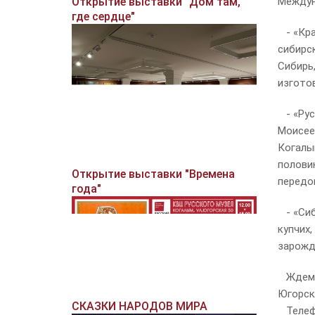
Междун
Открытие выставки "Дом там,
где сердце"
- «Кра
сибирс
Сибирь,
изгото
- «Рус
Моисее
Когалы
полови
Открытие выставки "Времена
передо
года"
- «Сиб
купчих,
зарожде
Ждем ва
Югорска
СКАЗКИ НАРОДОВ МИРА
Телефон