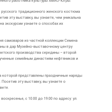
енного работника культуры ХМАО-Югры.
ю русского традиционного женского костюма
ив эту выставку, вы узнаете, чем уникальна
на экскурсии узнаете о способах их
ия самоваров из частной коллекции Семена
аны в дар Музейно-выставочному центру
оветского производства середины – второй
врученные семейным династиям нефтяников и
на которой представлены праздничные наряды
 Посетив эту выставку, вы узнаете о
вете.
кресенье, с 10.00 до 19.00 по адресу: ул.