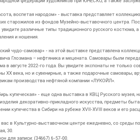
ародной федерации художников при ЮНЕСКО, а также заслуж
сота, воспетая народом» - выставка представляет коллекци
ких старожилов из фондов Музейно-выставочного центра. Посет
 увидите различные типы традиционного русского костюма, а 
вления и ношения.
ский чудо-самовар» - на этой выставке представлена коллекц
вича Глозмана – нефтяника и мецената. Самовары были перед
ма в августе 2022-го года. Вы увидите экспонаты не только с
ны XX века, но и сувенирные, а также подарочные самовары, 
викам производства нефтяной компании «ЛУКОЙЛ».
ирь купеческая» - еще одна выставка в КВЦ Русского музея, 
 изделия декоративно-прикладного искусства, предметы быта.
нии купечества в Сибири на рубеже XVII-XVIII веков и его расц
с в Культурно-выставочном центре ежедневно, со среды по вос
я, 30.
 для записи: (34667) 6-57-00.