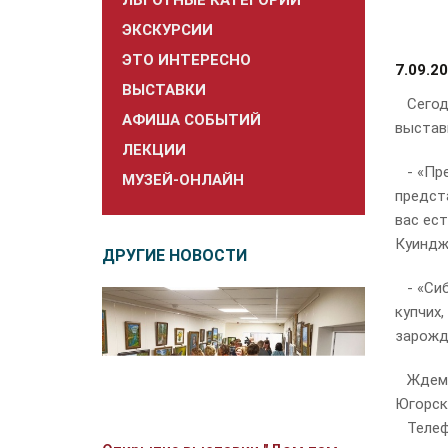
ЛЬГОТНЫЕ КАТЕГОРИИ
ЭКСКУРСИИ
ЭТО ИНТЕРЕСНО
7.09.2
ВЫСТАВКИ
Сегодн
АФИША СОБЫТИЙ
выстав
ЛЕКЦИИ
- «Пре
МУЗЕЙ-ОНЛАЙН
предст
вас ес
Куиндж
ДРУГИЕ НОВОСТИ
- «Сиб
купчих,
зарожде
Ждем ва
Югорска
Телефон