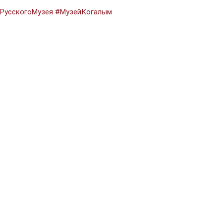
РусскогоМузея
#МузейКогалым