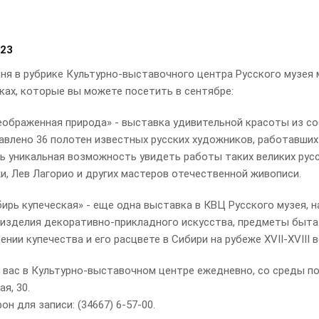
023
я в рубрике Культурно-выставочного центра Русского музея
ках, которые вы можете посетить в сентябре:
ображенная природа» - выставка удивительной красоты из соб
авлено 36 полотен известных русских художников, работавших 
ть уникальная возможность увидеть работы таких великих русс
и, Лев Лагорио и других мастеров отечественной живописи.
ирь купеческая» - еще одна выставка в КВЦ Русского музея, 
 изделия декоративно-прикладного искусства, предметы быта.
нии купечества и его расцвете в Сибири на рубеже XVII-XVIII в
с в Культурно-выставочном центре ежедневно, со среды по вос
я, 30.
 для записи: (34667) 6-57-00.