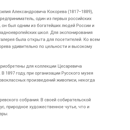
силия Александровича Кокорева (1817–1889),
предприниматель, один из первых российских
, он был одним из богатейших людей России и
падноевропейских школ. Для экспонирования
 галерея была открыта для посетителей. Ко всем
рева удивительно по цельности и высокому
 приобретены для коллекции Цесаревича
В 1897 году, при организации Русского музея
ервоклассных произведений живописи, некогда
ревского собрания. В своей собирательской
с, природное художественное чутье, что и
вры.