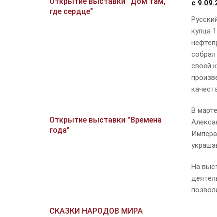
Открытие выставки "Дом там,
с
9.09.
где сердце"
Русски
купца 1
нефтеп
собрал
своей к
произв
качест
В март
Открытие выставки "Времена
Алексан
года"
Импера
украша
На выс
деятел
позвол
СКАЗКИ НАРОДОВ МИРА