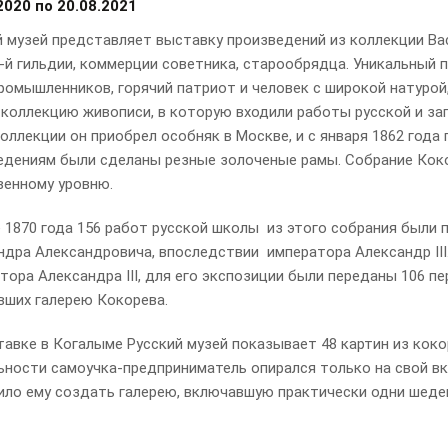
2020
по
20.08.2021
й музей представляет выставку произведений из коллекции Ва
-й гильдии, коммерции советника, старообрядца. Уникальный 
ромышленников, горячий патриот и человек с широкой натурой
 коллекцию живописи, в которую входили работы русской и за
оллекции он приобрел особняк в Москве, и с января 1862 года
едениям были сделаны резные золоченые рамы. Собрание Коко
венному уровню.
е 1870 года 156 работ русской школы из этого собрания были
дра Александровича, впоследствии императора Александр III. 
тора Александра III, для его экспозиции были переданы 106 п
вших галерею Кокорева.
тавке в Когалыме Русский музей показывает 48 картин из коко
ьности самоучка-предприниматель опирался только на свой вку
ило ему создать галерею, включавшую практически одни шеде