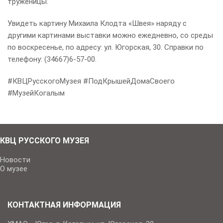
труженицы.
Увидеть картину Михаила Клодта «Швея» наряду с
другими картинами выставки можно ежедневно, со среды
по воскресенье, по адресу: ул. Югорская, 30. Справки по
телефону: (34667)6-57-00.
#КВЦРусскогоМузея #ПодКрышейДомаСвоего
#МузейКогалым
КВЦ РУССКОГО МУЗЕЯ
Новости
О музее
КОНТАКТНАЯ ИНФОРМАЦИЯ