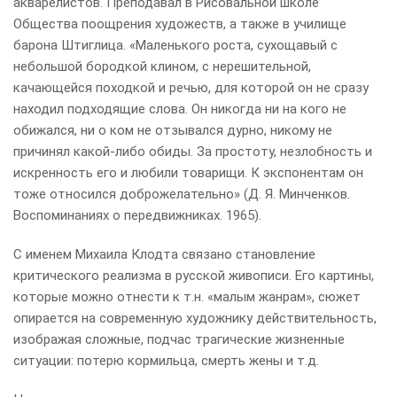
акварелистов. Преподавал в Рисовальной школе
Общества поощрения художеств, а также в училище
барона Штиглица. «Маленького роста, сухощавый с
небольшой бородкой клином, с нерешительной,
качающейся походкой и речью, для которой он не сразу
находил подходящие слова. Он никогда ни на кого не
обижался, ни о ком не отзывался дурно, никому не
причинял какой-либо обиды. За простоту, незлобность и
искренность его и любили товарищи. К экспонентам он
тоже относился доброжелательно» (Д. Я. Минченков.
Воспоминаниях о передвижниках. 1965).
С именем Михаила Клодта связано становление
критического реализма в русской живописи. Его картины,
которые можно отнести к т.н. «малым жанрам», сюжет
опирается на современную художнику действительность,
изображая сложные, подчас трагические жизненные
ситуации: потерю кормильца, смерть жены и т.д.