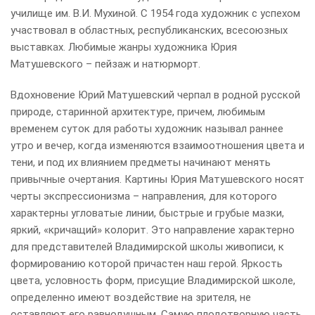
училище им. В.И. Мухиной. С 1954 года художник с успехом
участвовал в областных, республиканских, всесоюзных
выставках. Любимые жанры художника Юрия
Матушевского – пейзаж и натюрморт.
Вдохновение Юрий Матушевский черпал в родной русской
природе, старинной архитектуре, причем, любимым
временем суток для работы художник называл раннее
утро и вечер, когда изменяются взаимоотношения цвета и
тени, и под их влиянием предметы начинают менять
привычные очертания. Картины Юрия Матушевского носят
черты экспрессионизма – направления, для которого
характерны угловатые линии, быстрые и грубые мазки,
яркий, «кричащий» колорит. Это направление характерно
для представителей Владимирской школы живописи, к
формированию которой причастен наш герой. Яркость
цвета, условность форм, присущие Владимирской школе,
определенно имеют воздействие на зрителя, не
оставляют его равнодушным. Самую плодотворную часть