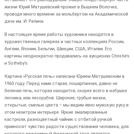
жизни Юрий Матушевский прожил в Вышнем Волочке,
проводя много времени за мольбертом на Академической
даче им. И. Репина.
В настоящее время работы художника находятся в
художественных галереях и частных коллекциях России,
Англии, Японии, Бельгии, Швеции, США, Италии. Его
картины неоднократно продавались на аукционах Christie’s
и Sotheby’s.
Картина «Русская печь» написана Юрием Матушевским в
1960 году. Перед нами старая, пошарпанная, давно не
беленая печь, которая находится, скорее всего в избушке
лесника, или лесорубов. Широкие, грубые мазки,
открытые, смелые цвета – мы видим явно мужскую руку в
этом нехитром интерьере. Яркие эмалированные
кастрюли, разноцветный чайник с отбитой ручкой
привносят чувство радости существования человека, для
которого ежедневный физический труд является