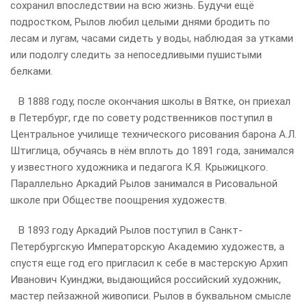
сохранил впоследствии на всю жизнь. Будучи ещё
подростком, Рылов любил целыми днями бродить по
лесам и лугам, часами сидеть у воды, наблюдая за утками
или подолгу следить за непоседливыми пушистыми
белками.
В 1888 году, после окончания школы в Вятке, он приехал
в Петербург, где по совету родственников поступил в
Центральное училище технического рисования барона А.Л.
Штиглица, обучаясь в нём вплоть до 1891 года, занимался
у известного художника и педагога К.Я. Крыжицкого.
Параллельно Аркадий Рылов занимался в Рисовальной
школе при Обществе поощрения художеств.
В 1893 году Аркадий Рылов поступил в Санкт-
Петербургскую Императорскую Академию художеств, а
спустя еще год его пригласил к себе в мастерскую Архип
Иванович Куинджи, выдающийся российский художник,
мастер пейзажной живописи. Рылов в буквальном смысле